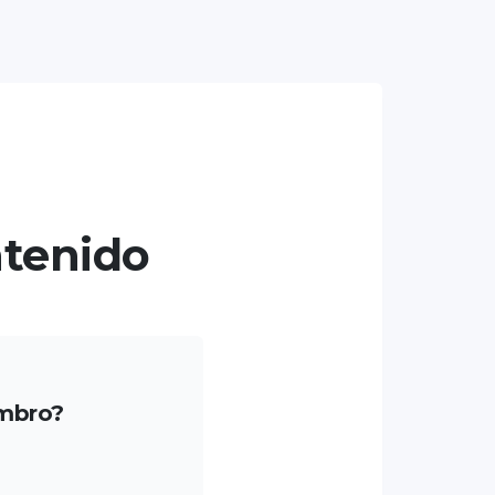
ntenido
mbro?