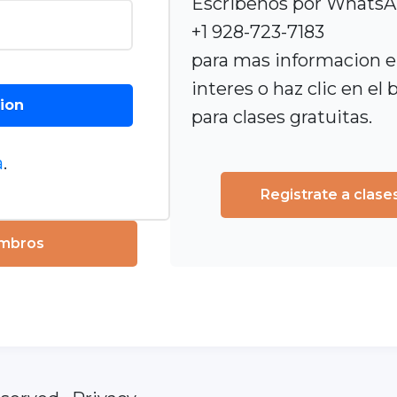
Escribenos por Whats
+1 928-723-7183
para mas informacion en
interes o haz clic en el
sion
para clases gratuitas.
a
.
Registrate a clase
embros