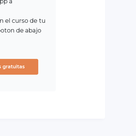
App a
 el curso de tu
 boton de abajo
s gratuitas