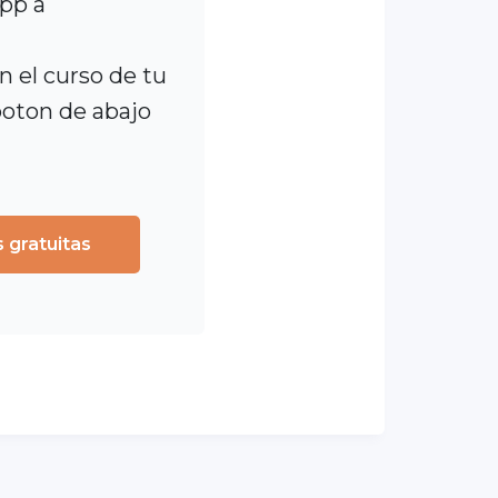
App a
 el curso de tu
 boton de abajo
s gratuitas