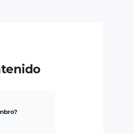
ntenido
mbro?