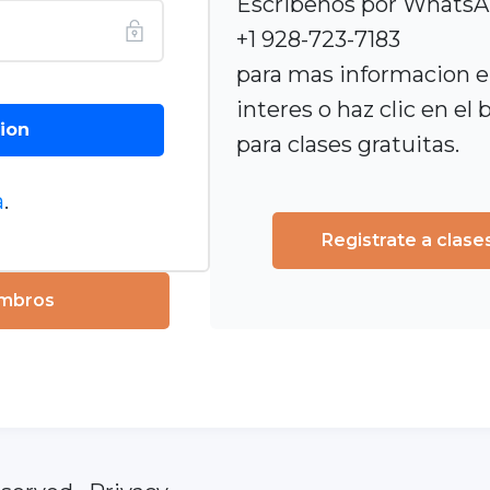
Escribenos por Whats
+1 928-723-7183
para mas informacion en
interes o haz clic en el
sion
para clases gratuitas.
a
.
Registrate a clase
embros