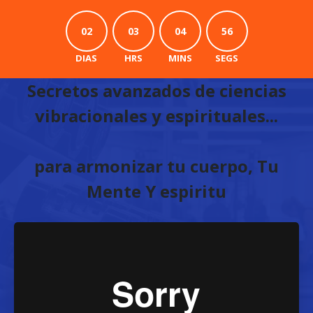
02
03
04
55
DIAS
HRS
MINS
SEGS
Secretos avanzados de ciencias
vibracionales y espirituales...
para armonizar tu cuerpo, Tu
Mente Y espiritu