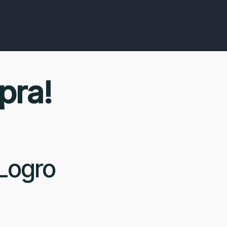
pra!
 Logro