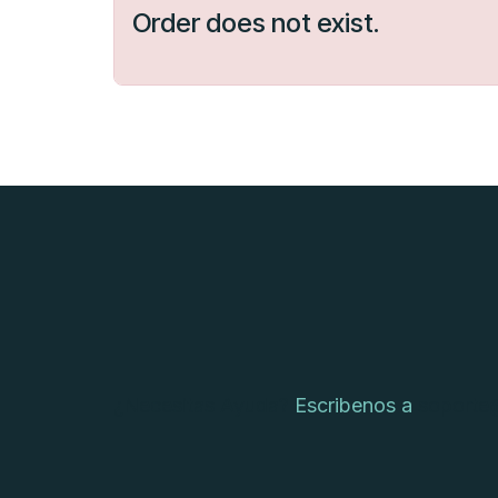
Order does not exist.
¿Necesitas Ayuda?
E
scribenos a
soporte